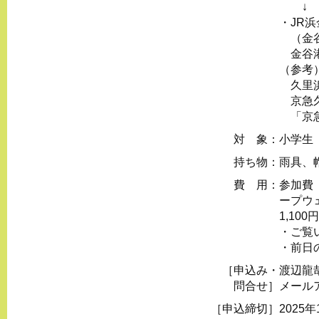
↓
・JR浜
（金谷
金谷港
（参考
久里浜
京急久
「京急
対 象：
⼩学⽣
持ち物：
雨具、
費 用：
参加費
ープウ
1,10
・ご覧
・前日
［申込み・
渡辺龍
問合せ］
メール
［申込締切］
2025年