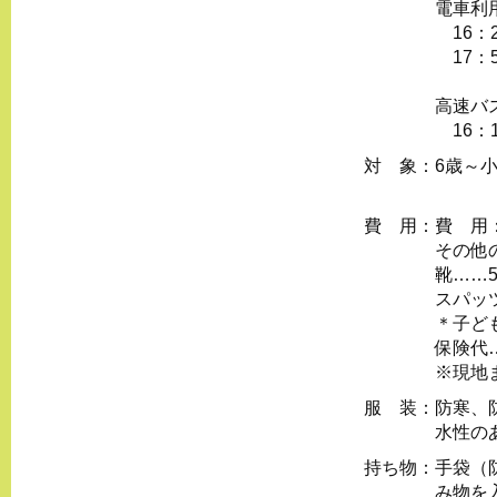
電車利
16：2
17：5
高速バ
16：1
対 象：
6歳～
申し
費 用：
費 用
その他
靴……5
スパッツ
＊子ど
保険代
※現地
服 装：
防寒、
水性の
持ち物：
手袋（
み物を