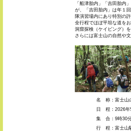
「船津胎内」「吉田胎内」
が、「吉田胎内」は年１回
隊演習場内にあり特別の許
全行程でほぼ平坦な道をお
洞窟探検（ケイビング）を
さらには富士山の自然や文
名 称：
富士山
日 程：
2026
集 合：
9時3
行 程：
富士山