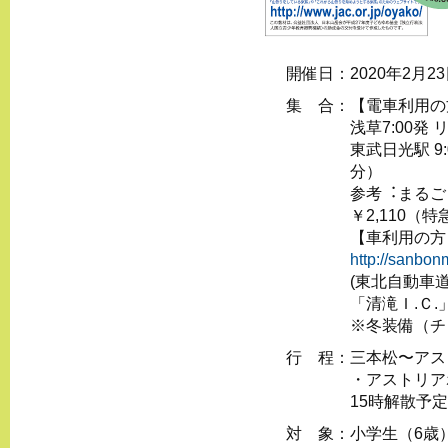
開催日：
2020年2⽉23
集 合：
【電⾞利⽤の⽅
浅草7:00発
東武⽇光駅 9
分）
参考︓まるご
￥2,110（
【⾞利⽤の⽅
http://sanbon
(東北自動車
「清滝Ｉ.Ｃ
※冬装備（チ
行 程：
三本松〜アス
・アストリア
15時解散予定
対 象：
⼩学⽣（6歳