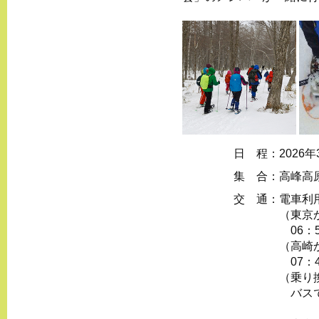
日 程：
2026
集 合：
高峰高
交 通：
電車利
（東京
06：5
（高崎
07：4
（乗り
バスで、