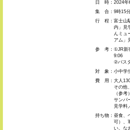
日 時：
2024
集 合：
9時1
行 程：
富士山
内」見
んミュ
アム」
参 考：
①JR新
9:06
②バスタ
対 象：
小中学
費 用：
大人13
その他
（参考
サンパ
見学料
持ち物：
昼食、
可）、
い。な