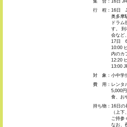
集 合：
16日 
行 程：
16日
奥多摩
ドラム
す。 
会など
17日 
10:
内のカ
12:
13:0
対 象：
小中学
費 用：
レンタル
5,00
食、お
持ち物：
16日
（上下
ご持参
なお、