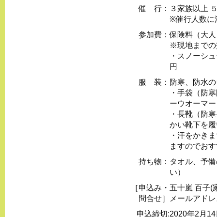
催 行：
３家族以上 
※催⾏⼈数に
参加費：
保険料（⼤⼈
※現地までの
・スノーシュ
円
服 装：
防寒、防⽔の
・⼿袋（防寒
ーウオーマー
・⻑靴（防寒
かい靴下を履
・汗をかきま
ますのでおす
持ち物：
タオル、予備
い）
［申込み・
五⼗嵐 百⼦
問合せ］
メールアドレ
申込締切:
2020年2月