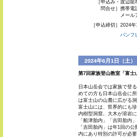
［申込み・
渡辺龍
問合せ］
携帯電話 
メール
［申込締切］
2024
パンフ
2024年6月1日（土）
第7回家族登山教室「富士
日本山岳会では家族で登る
めての方も日本山岳会に所
は富士山の山麓に広がる洞
富士山には、世界的にも珍
内樹型洞窟。大木が溶岩に
「船津胎内」「吉田胎内」
「吉田胎内」は年1回の公
内にあり特別の許可が必要