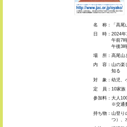
名 称：
「高尾
日 時：
2024
午前7
午後3
場 所：
高尾山
内 容：
山の楽
知る
対 象：
幼児、
定 員：
10家
参加料：
大人10
※交通
持ち物：
山登り
つ）、