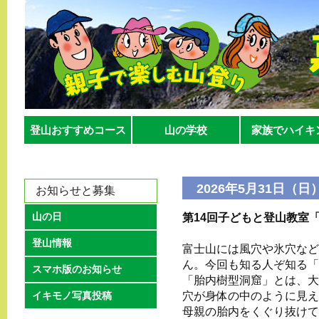
登山おすすめコース
山の学校
家族でハイキ
2026年5月31日（日
お知らせと募集
山の日
第14回子どもと登山教室
登山情報
富士山には風穴や氷穴など
ん。今回も知る人ぞ知る「
スマホ版のお知らせ
「胎内樹型洞窟」とは、大
イキモノ写真投稿
穴が身体の中のように見え
母親の胎内をくぐり抜けて