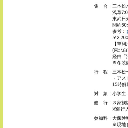
集 合：
三本松バ
浅草7:
東武⽇光
間約60
参考：
￥2,2
【⾞利
(東北
経由「
※冬装
行 程：
三本松
・アス
15時
対 象：
⼩学⽣
催 行：
３家族
※催⾏
参加料：
大保険
※現地