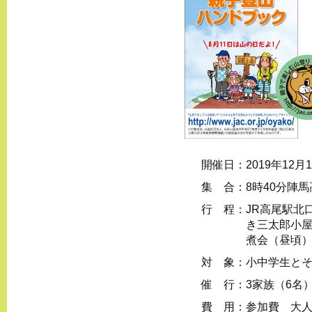
開催日：
2019年12月1
集 合：
8時40分陣
行 程：
JR高尾駅北
き三太郎小屋
煮会（昼頃
対 象：
小中学生と
催 行：
3家族（6名
費 用：
参加費 大人1