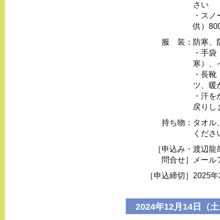
さい
・スノ
供）80
服 装：
防寒、
・⼿袋
寒）、
・⻑靴
ツ、暖
・汗を
戻りし
持ち物：
タオル
くださ
［申込み・
渡辺龍
問合せ］
メール
［申込締切］
2025
2024年12月14日（