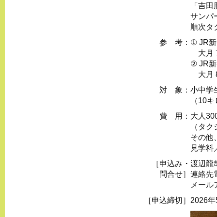
「吉田
サンパ
順次タ
参 考：
① JR新
大月 7
② JR
大月 8
対 象：
小中学
（10
費 用：
大人30
（タク
その他
見学料
［申込み・
渡辺龍
問合せ］
連絡先電話
メール
［申込締切］
2026