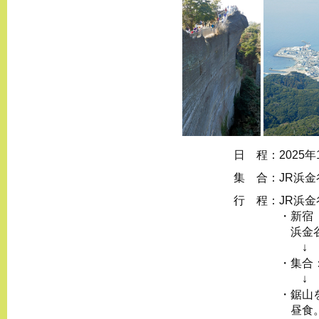
日 程：
2025
集 合：
JR浜金
行 程：
JR浜
・新宿
浜金谷
↓
・集合：
↓
・鋸山
昼食