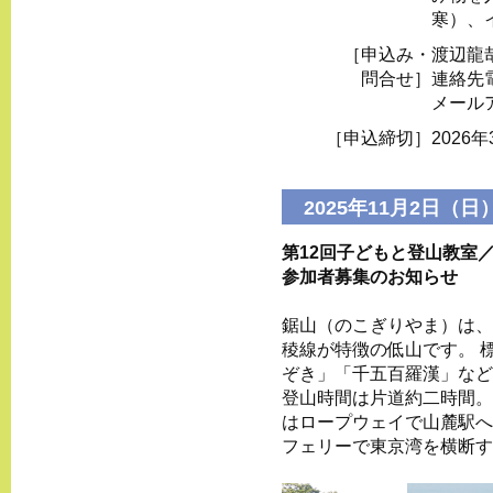
寒）、
［申込み・
渡辺龍
問合せ］
連絡先電話
メール
［申込締切］
202
2025年11月2日（日
第12回子どもと登山教室
参加者募集のお知らせ
鋸山（のこぎりやま）は、
稜線が特徴の低山です。 
ぞき」「千五百羅漢」など
登山時間は片道約二時間。
はロープウェイで山麓駅へ
フェリーで東京湾を横断す