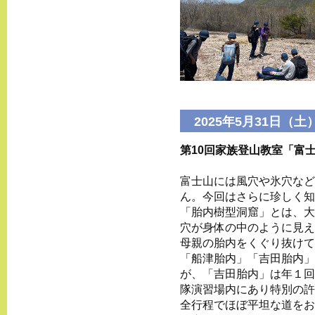
2025年5月31日（土
第10回家族登山教室「富
富士山には風穴や氷穴など
ん。今回はさらに珍しく知
「胎内樹型洞窟」とは、大
穴が身体の中のように見え
母親の胎内をくぐり抜けて
「船津胎内」「吉田胎内」
が、「吉田胎内」は年１回
隊演習場内にあり特別の許
全行程でほぼ平坦な道をお