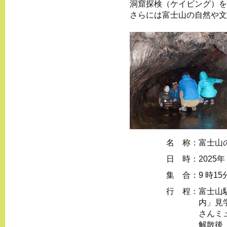
洞窟探検（ケイビング）を
さらには富士山の自然や文
名 称：
富士山
日 時：
2025年
集 合：
9 時1
行 程：
富士山
内」見
さんミ
解散後